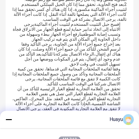
2بعد فتح الحاوية، تحقق مما إذا كان الحبل السلكي المستخدم
لتثبيت أجزاء الماكينة مكسورة، إذا كان هناك أي كسر،تحقق مما إذا
كانت أجزاء الآلة التي يصلحها تالفة أثناء النقل. إذا كانت أجزاء الآلة
تالفة، يرجى الاتصال بشركة في الوقت المناسب.
إفسح حبل التثبيت المستخدم لتثبيت أجزاء الماكينةيرجى
الانتباه إلى اتخاذ تدابير حماية لمنع قطع الجهاز من الانزلاق فجأة
وتسبب إصابة الموظفينارفع أجزاء الجهاز ببطء وسهولة من
داخل الحاوية إلى المكان الذي يتم فيه تركيب الجهاز.
بعد إخراج جميع أجزاء الآلة من الحاوية، يرجى التأكيد وفقا
لرسم الشحن للتأكد من أن جميع أجزاء الآلة وصلت، إذا كان
هناك أي إغفال،الرجاء الاتصال بشركةنا للتأكيدبعد التأكد من
عدم وجود أي إغفال، يتم فرز المكونات ووضعها من أجل
تسهيل التثبيت في وقت لاحق.
وفقاً لقائمة الملحقات المجانية التي قدمناها، تحقق من كمية
الملحقات المجانية وتأكد من وصول جميع الملحقات المجانية.إذا
كانت الكمية لا تتفق مع قائمة الملحقات المجانية، يرجى
الاتصال شركتنا في الوقت المناسب للتأكيد.
تحقق من العلامة التجارية لقطع الغيار الرئيسية للتأكد من أن
العلامة التجارية لقطع الغيار التي تصل هي نفس العلامة
التجارية لقطع الغيار الرئيسية في العقد. مثل المحرك، العاكس،
الشاشة اللمسية،الخإذا كانت العلامة التجارية على أجزاء الآلة
لا تتفق مع العلامة التجارية المكتوبة في العقد، يرجى الاتصال
بشركة لدينا للتأكيد.
Huayu
Recommended Products