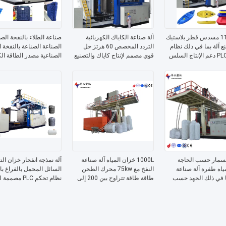
110MM 2 مسدس قطر بلاستيك
آلة صناعة الكاياك الكهربائية
صناعة الطلاء بالنفخة الص
ع آلة بما في ذلك نظام
التردد المخصص 60 هرتز حل
الصناعة الصناعة بالنفخة 
التحكم PLC دعم الإنتاج السلس
قوي مصمم لإنتاج كاياك والتصنيع
الصناعية مصدر الطاقة الك
ر
سمار حسب الحاجة
1000L خزان المياه آلة صناعة
آلة نمذجة انفجار خزان ال
ياه طفرة آلة صناعة
النفخ مع 75kw محرك الطحن
السائل المحمل بالفراغ ب
ا في ذلك الجهد حسب
طاقة طاقة تتراوح بين 200 إلى
نظام تحكم PLC مص
مان إنتاج خزان
1000 لتر مثالية للمقاييس
المتسق
ك
الكبيرة