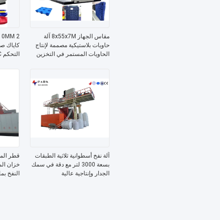
مقاس الجهاز 8x55x7M آلة
حاويات بلاستيكية مصممة لإنتاج
كاياك صن
الحاويات المستمر في التخزين
والخدمات اللوجستية
والمستق
آلة نفخ أسطوانية ثلاثية الطبقات
قطر الم
بسعة 3000 لتر مع دقة في سمك
خزان الم
الجدار وإنتاجية عالية
النفخ بم
الحاجة ض
البلاستي