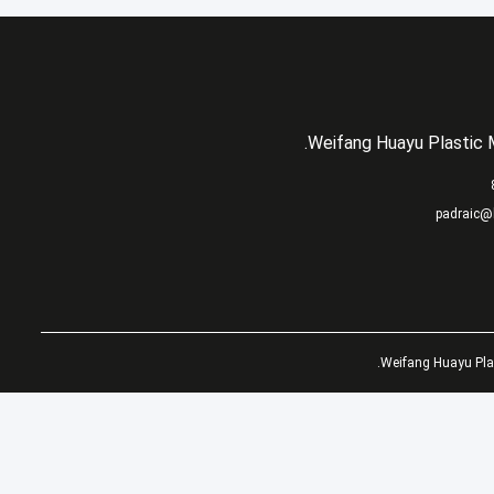
Weifang Huayu Plastic M
padraic@