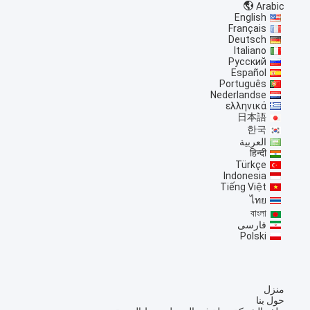
Arabic
English
Français
Deutsch
Italiano
Русский
Español
Português
Nederlandse
ελληνικά
日本語
한국
العربية
हिन्दी
Türkçe
Indonesia
Tiếng Việt
ไทย
বাংলা
فارسی
Polski
منزل
حول بنا