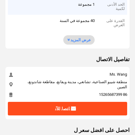
الحد الأدنى
1 مجموعة
لكمية
القدرة على
40 مجموعة في السنة
العرض
عرض المزيد
تفاصيل الاتصال
Ms. Wang
منطقة شيبو الصناعية، تشانغي، مدينة ويفانغ، مقاطعة شاندونغ،
الصين
86 15265687399
ﺎﺘﺼﻟ ﺍﻶﻧ
احصل على افضل سعر ل