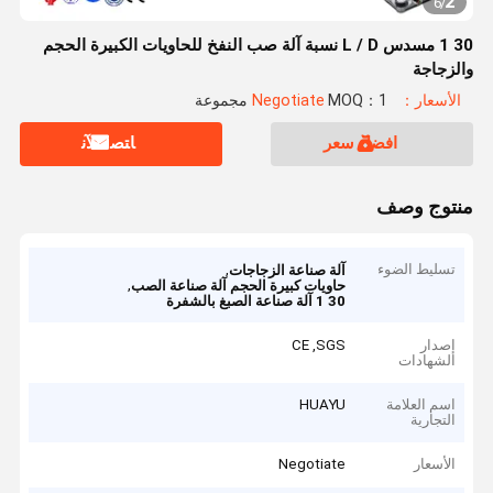
2
6
/
30 1 مسدس L / D نسبة آلة صب النفخ للحاويات الكبيرة الحجم
والزجاجة
الأسعار：Negotiate
MOQ：1 مجموعة
افضل سعر
ﺎﺘﺼﻟ ﺍﻶﻧ
منتوج وصف
تسليط الضوء
,
آلة صناعة الزجاجات
,
حاويات كبيرة الحجم آلة صناعة الصب
30 1 آلة صناعة الصبغ بالشفرة
إصدار
CE ,SGS
الشهادات
اسم العلامة
HUAYU
التجارية
الأسعار
Negotiate