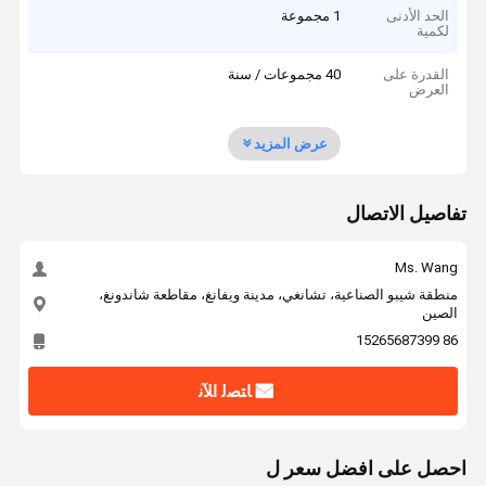
الحد الأدنى
1 مجموعة
لكمية
القدرة على
40 مجموعات / سنة
العرض
عرض المزيد
تفاصيل الاتصال
Ms. Wang
منطقة شيبو الصناعية، تشانغي، مدينة ويفانغ، مقاطعة شاندونغ،
الصين
86 15265687399
ﺎﺘﺼﻟ ﺍﻶﻧ
احصل على افضل سعر ل