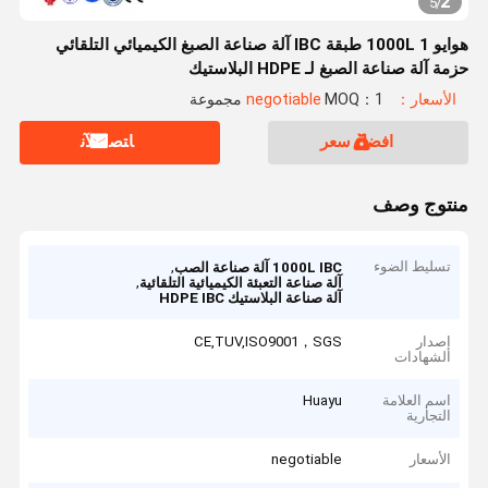
2
5
/
هوايو 1000L 1 طبقة IBC آلة صناعة الصبغ الكيميائي التلقائي
حزمة آلة صناعة الصبغ لـ HDPE البلاستيك
الأسعار：negotiable
MOQ：1 مجموعة
افضل سعر
ﺎﺘﺼﻟ ﺍﻶﻧ
منتوج وصف
تسليط الضوء
,
1000L IBC آلة صناعة الصب
,
آلة صناعة التعبئة الكيميائية التلقائية
آلة صناعة البلاستيك HDPE IBC
إصدار
CE,TUV,ISO9001，SGS
الشهادات
اسم العلامة
Huayu
التجارية
الأسعار
negotiable