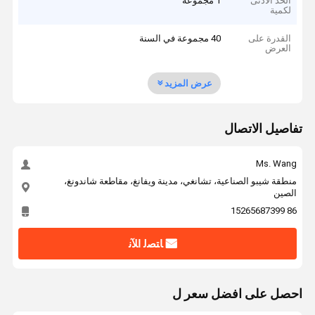
الحد الأدنى
1 مجموعة
لكمية
القدرة على
40 مجموعة في السنة
العرض
عرض المزيد
تفاصيل الاتصال
Ms. Wang
منطقة شيبو الصناعية، تشانغي، مدينة ويفانغ، مقاطعة شاندونغ،
الصين
86 15265687399
ﺎﺘﺼﻟ ﺍﻶﻧ
احصل على افضل سعر ل