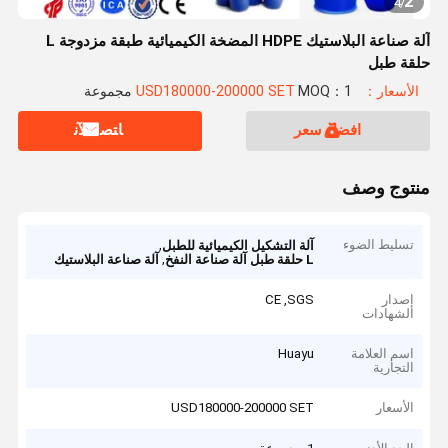
2
4
/
آلة صناعة البلاستيك HDPE المضخة الكيميائية طبقة مزدوجة L
حلقة طبل
الأسعار：USD180000-200000 SET
MOQ：1 مجموعة
افضل سعر
ﺎﺘﺼﻟ ﺍﻶﻧ
منتوج وصف
تسليط الضوء
,
آلة التشكيل الكيميائية للطبل
,
L حلقة طبل آلة صناعة النفخ
آلة صناعة البلاستيك
إصدار
CE ,SGS
الشهادات
اسم العلامة
Huayu
التجارية
الأسعار
USD180000-200000 SET