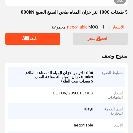
2
3
/
5 طبقات 1000 لتر خزان المياه طحن الصبغ الصبغ 800kN
الأسعار：negotiable
MOQ：1 مجموعة
افضل سعر
ﺎﺘﺼﻟ ﺍﻶﻧ
منتوج وصف
تسليط الضوء
,
1000 لتر من خزان المياه آلة صناعة الطلاء
,
800kN خزان المياه آلة صناعة الصب
5 معدات صب الطلاء
إصدار
CE,TUV,ISO9001，SGS
الشهادات
اسم العلامة
Huayu
التجارية
الأسعار
negotiable