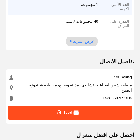
الحد الأدنى
1 مجموعة
لكمية
القدرة على
40 مجموعات / سنة
العرض
عرض المزيد
تفاصيل الاتصال
Ms. Wang
منطقة شيبو الصناعية، تشانغي، مدينة ويفانغ، مقاطعة شاندونغ،
الصين
86 15265687399
ﺎﺘﺼﻟ ﺍﻶﻧ
احصل على افضل سعر ل