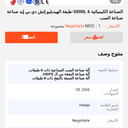
2
4
/
الصناعة الكيميائية 5000L 6-طبقة الهيدبليو إتش دي بي إيه صناعة
صناعة الصب
الأسعار：Negotiate
MOQ：1 مجموعة
افضل سعر
ﺎﺘﺼﻟ ﺍﻶﻧ
منتوج وصف
تسليط الضوء
,
آلة صناعة الصب الصناعية ذات 6 طبقات
,
آلة صناعة النفخة من الـ HDPE
آلة صناعة الصبغة بالنفخ ذات 6 طبقات
إصدار
CE ,SGS
الشهادات
اسم العلامة
Huayu
التجارية
الأسعار
Negotiate