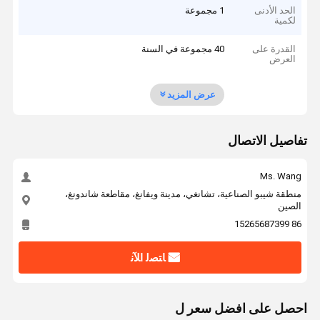
الحد الأدنى
1 مجموعة
لكمية
القدرة على
40 مجموعة في السنة
العرض
عرض المزيد
تفاصيل الاتصال
Ms. Wang
منطقة شيبو الصناعية، تشانغي، مدينة ويفانغ، مقاطعة شاندونغ،
الصين
86 15265687399
ﺎﺘﺼﻟ ﺍﻶﻧ
احصل على افضل سعر ل