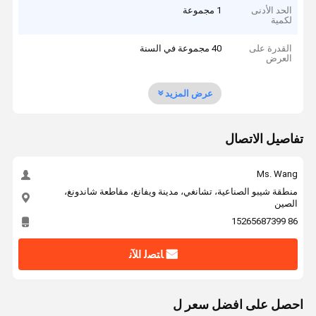
الحد الأدنى
1 مجموعة
لكمية
القدرة على
40 مجموعة في السنة
العرض
عرض المزيد
تفاصيل الاتصال
Ms. Wang
منطقة شيبو الصناعية، تشانغي، مدينة ويفانغ، مقاطعة شاندونغ،
الصين
86 15265687399
ﺎﺘﺼﻟ ﺍﻶﻧ
احصل على افضل سعر ل