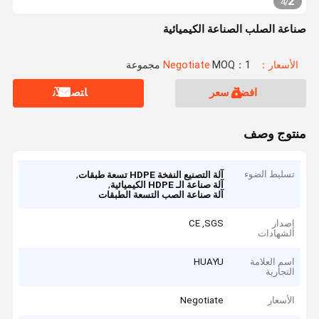
2
4
/
صناعة الصلب الصناعة الكيميائية
الأسعار：Negotiate
MOQ：1 مجموعة
افضل سعر
ﺎﺘﺼﻟ ﺍﻶﻧ
منتوج وصف
تسليط الضوء
,
آلة التصنيع النفخة HDPE تسعة طبقات
,
آلة صناعة الـ HDPE الكيميائية
آلة صناعة الصب التسعة الطبقات
إصدار
CE ,SGS
الشهادات
اسم العلامة
HUAYU
التجارية
الأسعار
Negotiate