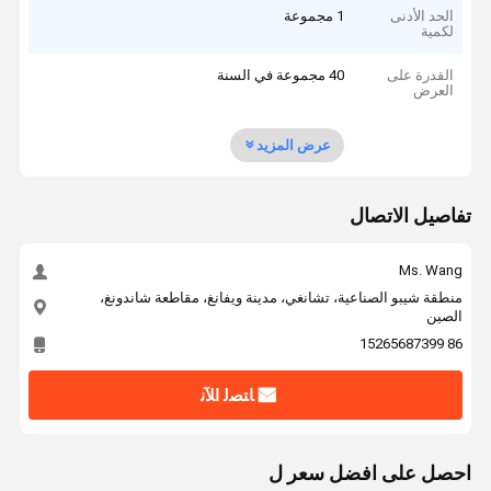
الحد الأدنى
1 مجموعة
لكمية
القدرة على
40 مجموعة في السنة
العرض
عرض المزيد
تفاصيل الاتصال
Ms. Wang
منطقة شيبو الصناعية، تشانغي، مدينة ويفانغ، مقاطعة شاندونغ،
الصين
86 15265687399
ﺎﺘﺼﻟ ﺍﻶﻧ
احصل على افضل سعر ل