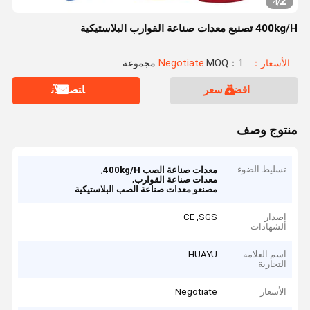
2
4
/
400kg/H تصنيع معدات صناعة القوارب البلاستيكية
الأسعار：Negotiate
MOQ：1 مجموعة
افضل سعر
ﺎﺘﺼﻟ ﺍﻶﻧ
منتوج وصف
تسليط الضوء
,
معدات صناعة الصب 400kg/H
,
معدات صناعة القوارب
مصنعو معدات صناعة الصب البلاستيكية
إصدار
CE ,SGS
الشهادات
اسم العلامة
HUAYU
التجارية
الأسعار
Negotiate