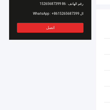
رقم الهاتف :
86 15265687399
ال WhatsApp :
+8615265687399
اتصل