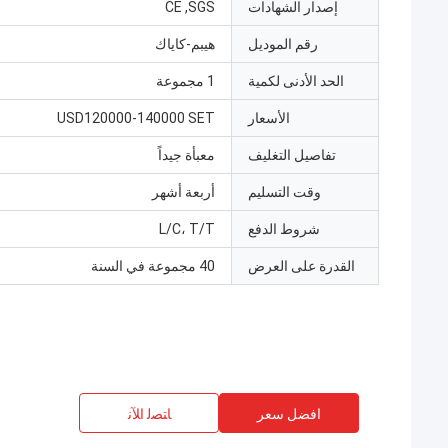
إصدار الشهادات
CE ,SGS
رقم الموديل
هيبم-كاياك
الحد الأدنى لكمية
1 مجموعة
الأسعار
USD120000-140000 SET
تفاصيل التغليف
معبأة جيداً
وقت التسليم
أربعة أشهر
شروط الدفع
L/C، T/T
القدرة على العرض
40 مجموعة في السنة
افضل سعر
ﺎﺘﺼﻟ ﺍﻶﻧ