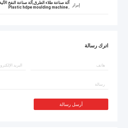
آلة صناعة طلاء الطرق,آلة صناعة النفخ الآلية لـ HDPE,آلة صب البلاستيك 
إبراز
Plastic hdpe moulding machine
,
اترك رسالة
أرسل رسالة